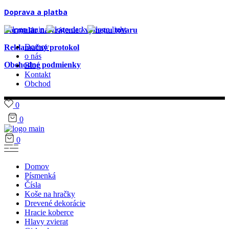
Doprava a platba
Formulár na vrátenie / výmenu tovaru
Domov
Reklamačný protokol
o nás
Obchodné podmienky
Blog
Kontakt
Obchod
0
0
0
Domov
Písmenká
Čísla
Koše na hračky
Drevené dekorácie
Hracie koberce
Hlavy zvierat