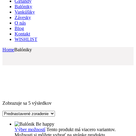
Girlandy
Balóniky
Vankúšiky
Závesky
O nás
Blog
Kontakt
WISHLIST
Home
Balóniky
Zobrazuje sa 5 výsledkov
Výber možností
Tento produkt má viacero variantov.
Možnosti si môžete vybrať na stránke produktu.