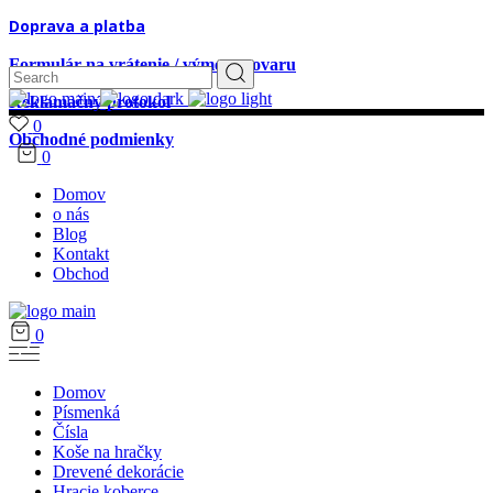
Doprava a platba
Formulár na vrátenie / výmenu tovaru
Search
for:
Reklamačný protokol
0
Obchodné podmienky
0
Domov
o nás
Blog
Kontakt
Obchod
0
Domov
Písmenká
Čísla
Koše na hračky
Drevené dekorácie
Hracie koberce