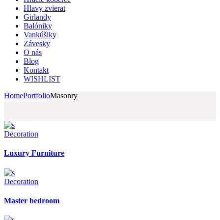
Hlavy zvierat
Girlandy
Balóniky
Vankúšiky
Závesky
O nás
Blog
Kontakt
WISHLIST
Home
Portfolio
Masonry
Decoration
Luxury Furniture
Decoration
Master bedroom