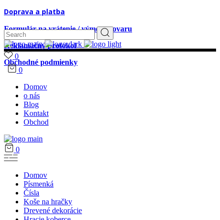
Doprava a platba
Formulár na vrátenie / výmenu tovaru
Search
for:
Reklamačný protokol
0
Obchodné podmienky
0
Domov
o nás
Blog
Kontakt
Obchod
0
Domov
Písmenká
Čísla
Koše na hračky
Drevené dekorácie
Hracie koberce