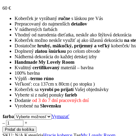
60
€
Koberček je vyrábaný
ručne
s láskou pre Vás
Prepracovaný do najmenších
detailov
V nádherných farbách
Vhodný od narodenia dieťatka, neskôr ako štýlová dekorácia
Koberček možno neskôr využiť aj ako úžasnú dekoráciu
na st
Dostatočne
hrubý, mäkučký, príjemný a veľký
koberček/ hr
Doplnený
zlatou šnúrkou
po celom obvode
Nádherná dekorácia do každej detskej izby
Handmade My Lovely Room
Kvalitný
certifikovaný
materiál – bavlna
100% bavlna
Výplň –
termo rúno
Veľkosť: cca 137cm x 80cm ( po stopku )
Koberček sa
vyrobí po prijatí
Vašej objednávky
Vyberte si z našej ponuky
farieb
Dodanie
od 3 do 7 dní pracovných dní
Vyrobené na
Slovensku
farba
Vymazať
Koberček
‒
+
hruška
Pridať do košíka
quantity
SKU:
N/A
Kategória
Hracie koberce
Tag
My Lovely Room