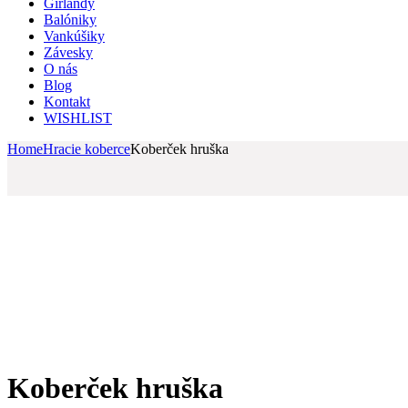
Girlandy
Balóniky
Vankúšiky
Závesky
O nás
Blog
Kontakt
WISHLIST
Home
Hracie koberce
Koberček hruška
Koberček hruška