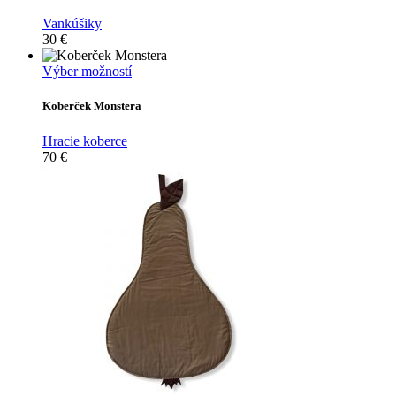
Vankúšiky
30
€
Tento
Výber možností
produkt
má
Koberček Monstera
viacero
variantov.
Hracie koberce
Možnosti
70
€
si
môžete
vybrať
na
stránke
produktu.