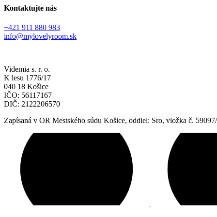
Kontaktujte nás
+421 911 880 983
info@mylovelyroom.sk
Videmia s. r. o.
K lesu 1776/17
040 18 Košice
IČO: 56117167
DIČ: 2122206570
Zapísaná v OR Mestského súdu Košice, oddiel: Sro, vložka č. 59097