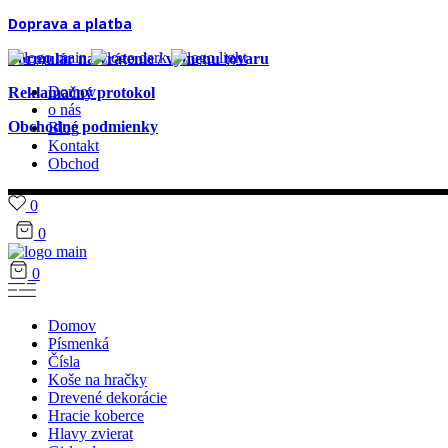
Doprava a platba
Formulár na vrátenie / výmenu tovaru
Domov
Reklamačný protokol
o nás
Obchodné podmienky
Blog
Kontakt
Obchod
0
0
0
Domov
Písmenká
Čísla
Koše na hračky
Drevené dekorácie
Hracie koberce
Hlavy zvierat