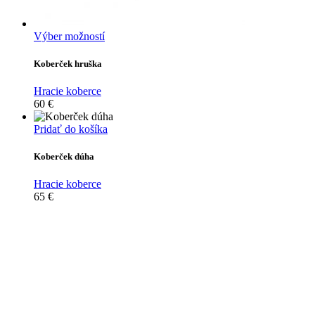
Tento
Výber možností
produkt
má
Koberček hruška
viacero
variantov.
Hracie koberce
Možnosti
60
€
si
môžete
Pridať do košíka
vybrať
na
Koberček dúha
stránke
produktu.
Hracie koberce
65
€