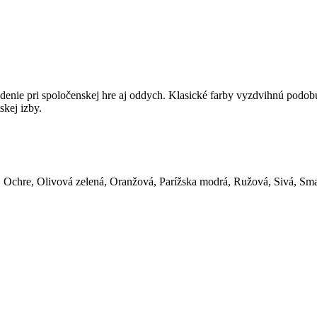
sedenie pri spoločenskej hre aj oddych. Klasické farby vyzdvihnú podo
kej izby.
, Ochre, Olivová zelená, Oranžová, Parížska modrá, Ružová, Sivá, Sm