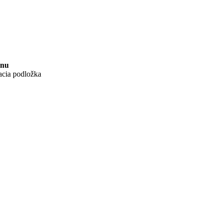
enu
acia podložka