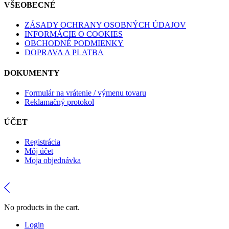
VŠEOBECNÉ
ZÁSADY OCHRANY OSOBNÝCH ÚDAJOV
INFORMÁCIE O COOKIES
OBCHODNÉ PODMIENKY
DOPRAVA A PLATBA
DOKUMENTY
Formulár na vrátenie / výmenu tovaru
Reklamačný protokol
ÚČET
Registrácia
Môj účet
Moja objednávka
No products in the cart.
Login