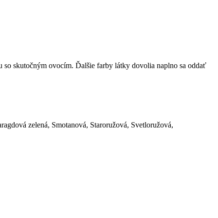
bu so skutočným ovocím. Ďalšie farby látky dovolia naplno sa oddať
aragdová zelená, Smotanová, Staroružová, Svetloružová,