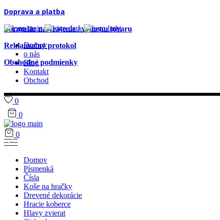
Doprava a platba
Formulár na vrátenie / výmenu tovaru
Domov
Reklamačný protokol
o nás
Obchodné podmienky
Blog
Kontakt
Obchod
0
0
0
Domov
Písmenká
Čísla
Koše na hračky
Drevené dekorácie
Hracie koberce
Hlavy zvierat