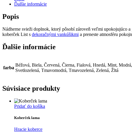
Ďalšie informácie
Popis
Nádherne svieži doplnok, ktorý pôsobí zároveň veľmi upokojujúco a pri
koberček List s
dekoračnými vankúšikmi
a preneste atmosféru pokojn
Ďalšie informácie
Béžová, Biela, Červená, Čierna, Fialová, Hnedá, Mint, Modrá
farba
Svetlozelená, Tmavomodrá, Tmavozelená, Zelená, Žltá
Súvisiace produkty
Pridať do košíka
Koberček lama
Hracie koberce