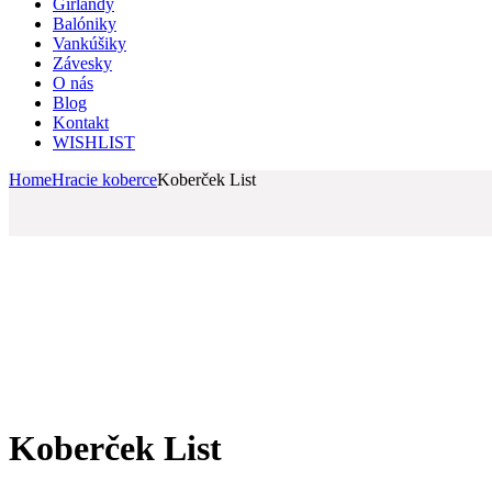
Girlandy
Balóniky
Vankúšiky
Závesky
O nás
Blog
Kontakt
WISHLIST
Home
Hracie koberce
Koberček List
Koberček List