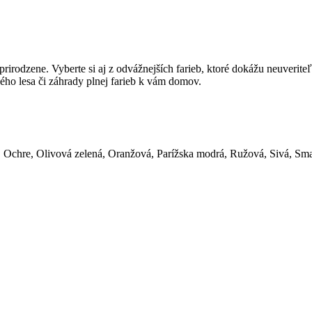
rodzene. Vyberte si aj z odvážnejších farieb, ktoré dokážu neuveriteľn
ého lesa či záhrady plnej farieb k vám domov.
, Ochre, Olivová zelená, Oranžová, Parížska modrá, Ružová, Sivá, Sm