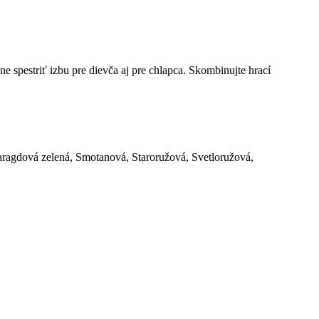
e spestriť izbu pre dievča aj pre chlapca. Skombinujte hrací
aragdová zelená, Smotanová, Staroružová, Svetloružová,