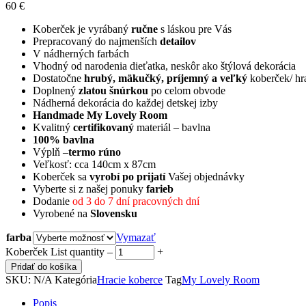
60
€
Koberček je vyrábaný
ručne
s láskou pre Vás
Prepracovaný do najmenších
detailov
V nádherných farbách
Vhodný od narodenia dieťatka, neskôr ako štýlová dekorácia
Dostatočne
hrubý, mäkučký, príjemný a veľký
koberček/ hr
Doplnený
zlatou šnúrkou
po celom obvode
Nádherná dekorácia do každej detskej izby
Handmade My Lovely Room
Kvalitný
certifikovaný
materiál – bavlna
100% bavlna
Výplň –
termo rúno
Veľkosť: cca 140cm x 87cm
Koberček sa
vyrobí po prijatí
Vašej objednávky
Vyberte si z našej ponuky
farieb
Dodanie
od 3 do 7 dní pracovných dní
Vyrobené na
Slovensku
farba
Vymazať
Koberček List quantity
‒
+
Pridať do košíka
SKU:
N/A
Kategória
Hracie koberce
Tag
My Lovely Room
Popis