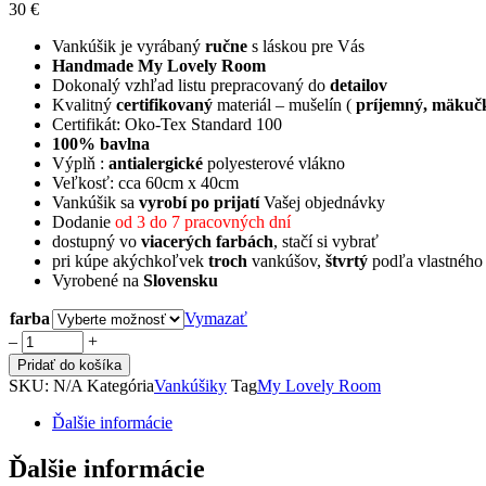
30
€
Vankúšik je vyrábaný
ručne
s láskou pre Vás
Handmade My Lovely Room
Dokonalý vzhľad listu prepracovaný do
detailov
Kvalitný
certifikovaný
materiál – mušelín (
príjemný, mäkuč
Certifikát: Oko-Tex Standard 100
100% bavlna
Výplň :
antialergické
polyesterové vlákno
Veľkosť: cca 60cm x 40cm
Vankúšik sa
vyrobí po prijatí
Vašej objednávky
Dodanie
od 3 do 7 pracovných dní
dostupný vo
viacerých farbách
, stačí si vybrať
pri kúpe akýchkoľvek
troch
vankúšov,
štvrtý
podľa vlastného
Vyrobené na
Slovensku
farba
Vymazať
Vankúšik
‒
+
List
Pridať do košíka
quantity
SKU:
N/A
Kategória
Vankúšiky
Tag
My Lovely Room
Ďalšie informácie
Ďalšie informácie