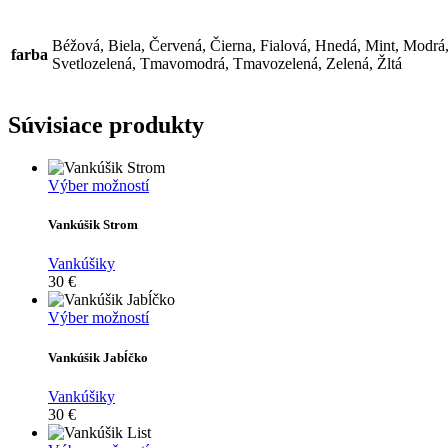
Béžová, Biela, Červená, Čierna, Fialová, Hnedá, Mint, Modrá
farba
Svetlozelená, Tmavomodrá, Tmavozelená, Zelená, Žltá
Súvisiace produkty
Tento
Výber možností
produkt
má
Vankúšik Strom
viacero
variantov.
Vankúšiky
Možnosti
30
€
si
môžete
Tento
Výber možností
vybrať
produkt
na
má
Vankúšik Jabĺčko
stránke
viacero
produktu.
variantov.
Vankúšiky
Možnosti
30
€
si
môžete