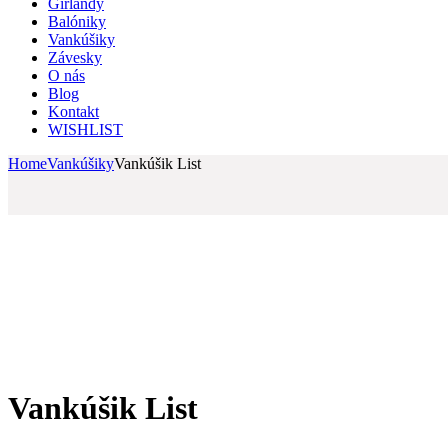
Girlandy
Balóniky
Vankúšiky
Závesky
O nás
Blog
Kontakt
WISHLIST
Home
Vankúšiky
Vankúšik List
Vankúšik List