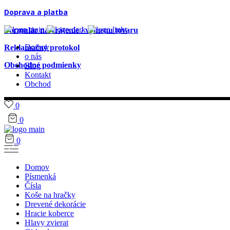
Doprava a platba
Formulár na vrátenie / výmenu tovaru
Domov
Reklamačný protokol
o nás
Obchodné podmienky
Blog
Kontakt
Obchod
0
0
0
Domov
Písmenká
Čísla
Koše na hračky
Drevené dekorácie
Hracie koberce
Hlavy zvierat