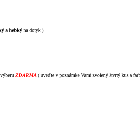
ký a hebký
na dotyk )
 výberu
ZDARMA
( uveďte v poznámke Vami zvolený štvrtý kus a far