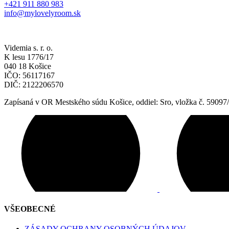
+421 911 880 983
info@mylovelyroom.sk
Videmia s. r. o.
K lesu 1776/17
040 18 Košice
IČO: 56117167
DIČ: 2122206570
Zapísaná v OR Mestského súdu Košice, oddiel: Sro, vložka č. 59097
VŠEOBECNÉ
ZÁSADY OCHRANY OSOBNÝCH ÚDAJOV