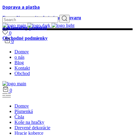
Doprava a platba
Search
Formulár na vrátenie / výmenu tovaru
for:
Reklamačný protokol
0
Obchodné podmienky
0
Domov
o nás
Blog
Kontakt
Obchod
0
Domov
Písmenká
Čísla
Koše na hračky
Drevené dekorácie
Hracie koberce