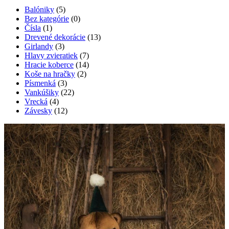
Balóniky
(5)
Bez kategórie
(0)
Čísla
(1)
Drevené dekorácie
(13)
Girlandy
(3)
Hlavy zvieratiek
(7)
Hracie koberce
(14)
Koše na hračky
(2)
Písmenká
(3)
Vankúšiky
(22)
Vrecká
(4)
Závesky
(12)