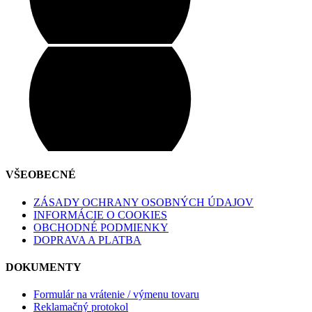
VŠEOBECNÉ
ZÁSADY OCHRANY OSOBNÝCH ÚDAJOV
INFORMÁCIE O COOKIES
OBCHODNÉ PODMIENKY
DOPRAVA A PLATBA
DOKUMENTY
Formulár na vrátenie / výmenu tovaru
Reklamačný protokol